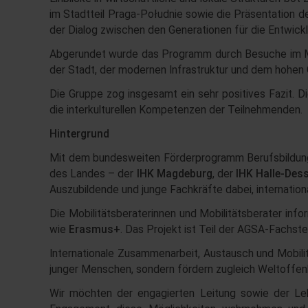
im Stadtteil Praga-Południe sowie die Präsentation d
der Dialog zwischen den Generationen für die Entwickl
Abgerundet wurde das Programm durch Besuche im Muz
der Stadt, der modernen Infrastruktur und dem hohen Gr
Die Gruppe zog insgesamt ein sehr positives Fazit. D
die interkulturellen Kompetenzen der Teilnehmenden.
Hintergrund
Mit dem bundesweiten Förderprogramm Berufsbildung
des Landes – der
IHK Magdeburg
, der
IHK Halle-Des
Auszubildende und junge Fachkräfte dabei, internatio
Die Mobilitätsberaterinnen und Mobilitätsberater inf
wie
Erasmus+
. Das Projekt ist Teil der AGSA-Fachste
Internationale Zusammenarbeit, Austausch und Mobilit
junger Menschen, sondern fördern zugleich Weltoffenhei
Wir möchten der engagierten Leitung sowie der Le