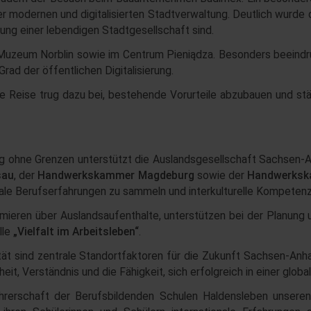
er modernen und digitalisierten Stadtverwaltung. Deutlich wurde
ung einer lebendigen Stadtgesellschaft sind.
eum Norblin sowie im Centrum Pieniądza. Besonders beeindruc
ad der öffentlichen Digitalisierung.
ie Reise trug dazu bei, bestehende Vorurteile abzubauen und st
 ohne Grenzen unterstützt die Auslandsgesellschaft Sachsen-A
sau
, der
Handwerkskammer Magdeburg
sowie der
Handwerksk
nale Berufserfahrungen zu sammeln und interkulturelle Kompetenz
ormieren über Auslandsaufenthalte, unterstützen bei der Planun
lle
„Vielfalt im Arbeitsleben“
.
ät sind zentrale Standortfaktoren für die Zukunft Sachsen-Anha
t, Verständnis und die Fähigkeit, sich erfolgreich in einer globa
hrerschaft der Berufsbildenden Schulen Haldensleben unseren