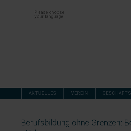
Navigation
Please choose
überspringen
your language
Navigation
überspringen
AKTUELLES
VEREIN
GESCHÄFTS
Berufsbildung ohne Grenzen: Be