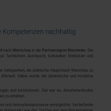
le Kompetenzen nachhaltig
26
nach
Warschau
in die
Partnerregion Masowien
. Die
s fachlichem Austausch, kulturellen Einblicken und
ie Gelegenheit, die polnische Hauptstadt Warschau zu
Altstadt. Dabei wurde die dynamische und moderne
en und Institutionen. Ziel war es, Arbeitsmethoden
en zu erhalten.
en und Innovationsprozesse ermöglichte. Vertiefende
erer Höhepunkt war das Treffen mit dem Bürgermeister