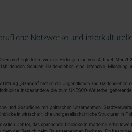
rufliche Netzwerke und interkulturel
 Grenzen
begleiteten wir eine Bildungsreise vom
4. bis 8. Mai 20
fsbildenden Schulen Haldensleben eine intensive Mischung au
stiftung „Szansa“
hatten die Jugendlichen aus Haldensleben d
indruckte insbesondere die zum UNESCO-Welterbe gehörende 
he und Gespräche mit polnischen Unternehmen, Stadtverwaltung
licke in wirtschaftliche und gesellschaftliche Strukturen in Pol
ation Center, das spannende Einblicke in moderne Arbeitswelt
bot zudem der Besuch beim Bauunternehmen Budimex. Ein besond