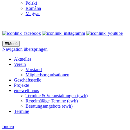
Polski
Română
Magyar
☰
Menü
Navigation überspringen
Aktuelles
Verein
Vorstand
Mitgliedsorganisationen
Geschäftsstelle
Projekte
einewelt haus
Termine & Veranstaltungen (ewh)
Regelmäßige Termine (ewh)
Beratungsangebote (ewh)
Termine
finden