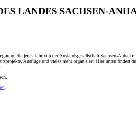
 DES LANDES SACHSEN-ANH
nung, die jedes Jahr von der Auslandsgesellschaft Sachsen-Anhalt e.V.
sprojekte, Ausflüge und vieles mehr organisiert. Hier unten findest d
n.
sen.
ier
.