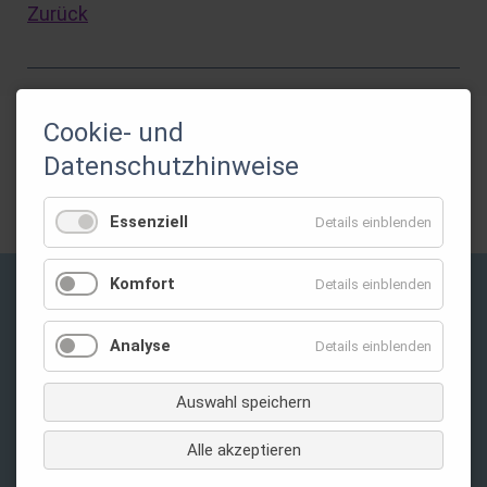
Zurück
Cookie- und
Gefördert durch:
Datenschutzhinweise
Essenziell
Details einblenden
Komfort
Details einblenden
Privatsphäre-Einstellungen ändern
Analyse
Details einblenden
Auswahl speichern
Alle akzeptieren