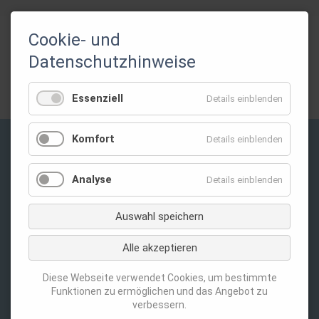
Cookie- und
Gefördert durch:
Datenschutzhinweise
Essenziell
Details einblenden
Komfort
Details einblenden
Privatsphäre-Einstellungen ändern
Analyse
Details einblenden
Auswahl speichern
Alle akzeptieren
Navigation
Datenschutz
Diese Webseite verwendet Cookies, um bestimmte
überspringen
Funktionen zu ermöglichen und das Angebot zu
Impressum
verbessern.
Kontakt