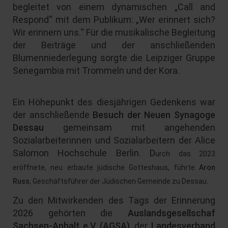
begleitet von einem dynamischen „Call and
Respond“ mit dem Publikum: „Wer erinnert sich?
Wir erinnern uns.“ Für die musikalische Begleitung
der Beiträge und der anschließenden
Blumenniederlegung sorgte die Leipziger Gruppe
Senegambia mit Trommeln und der Kora.
Ein Höhepunkt des diesjährigen Gedenkens war
der anschließende
Besuch der Neuen Synagoge
Dessau
gemeinsam mit angehenden
Sozialarbeiterinnen und Sozialarbeitern der Alice
Salomon Hochschule Berlin. D
urch das 2023
eröffnete, neu erbaute jüdische Gotteshaus, führte
Aron
Russ
, Geschäftsführer der Jüdischen Gemeinde zu Dessau.
Zu den Mitwirkenden des Tags der Erinnerung
2026 gehörten die
Auslandsgesellschaf
Sachsen-Anhalt e.V (AGSA)
, der
Landesverband