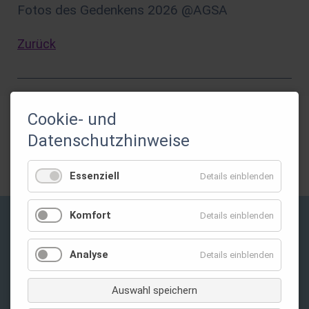
Fotos des Gedenkens 2026 @AGSA
Zurück
Cookie- und
Gefördert durch:
Datenschutzhinweise
Essenziell
Details einblenden
Komfort
Details einblenden
Privatsphäre-Einstellungen ändern
Analyse
Details einblenden
Auswahl speichern