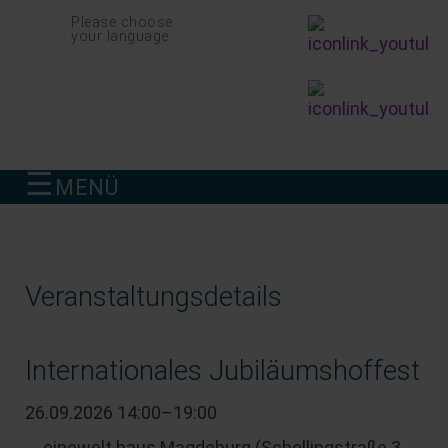
Navigation
Please choose
überspringen
your language
☰
MENÜ
finden
Veranstaltungsdetails
Internationales Jubiläumshoffest
26.09.2026 14:00–19:00
einewelt haus Magdeburg
(
Schellingstraße 3-