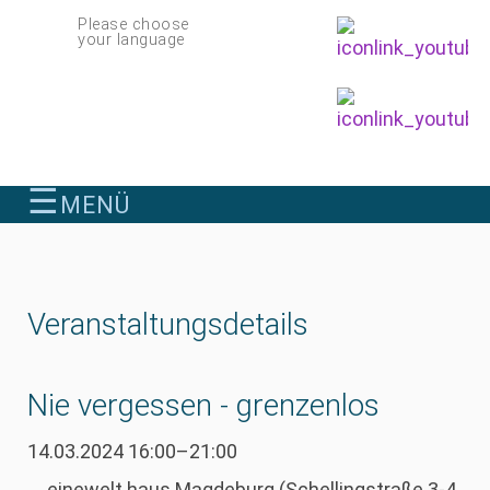
Navigation
Please choose
überspringen
your language
☰
MENÜ
finden
Veranstaltungsdetails
Nie vergessen - grenzenlos
14.03.2024 16:00–21:00
einewelt haus Magdeburg
(
Schellingstraße 3-4,