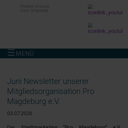
Navigation
Please choose
überspringen
your language
☰
MENÜ
finden
Juni Newsletter unserer
Mitgliedsorganisation Pro
Magdeburg e.V.
03.07.2026
Der
Stadtmarketing "Pro Magdeburg" e.V.