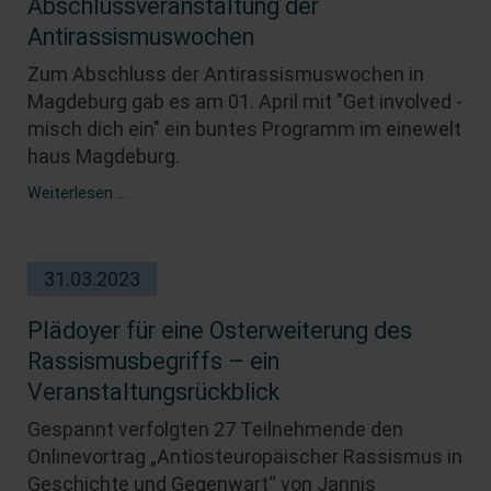
Abschlussveranstaltung der
Antirassismuswochen
Zum Abschluss der Antirassismuswochen in
Magdeburg gab es am 01. April mit "Get involved -
misch dich ein" ein buntes Programm im einewelt
haus Magdeburg.
Get
Weiterlesen …
involved
-
Misch
31.03.2023
dich
ein!
Abschlussveranstaltung
Plädoyer für eine Osterweiterung des
der
Rassismusbegriffs – ein
Antirassismuswochen
Veranstaltungsrückblick
Gespannt verfolgten 27 Teilnehmende den
Onlinevortrag „Antiosteuropäischer Rassismus in
Geschichte und Gegenwart“ von Jannis