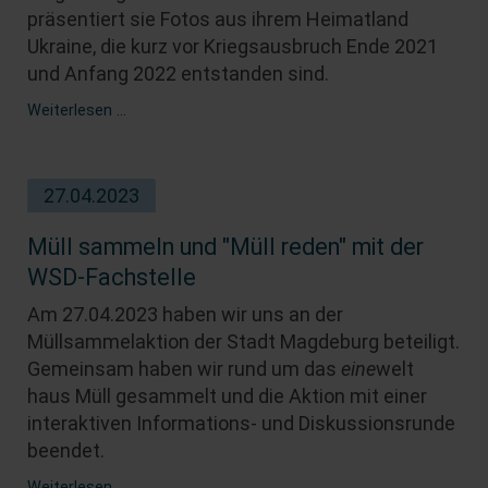
präsentiert sie Fotos aus ihrem Heimatland
Ukraine, die kurz vor Kriegsausbruch Ende 2021
und Anfang 2022 entstanden sind.
Meine
Weiterlesen …
Ukraine
-
Fotoausstellung
27.04.2023
von
Liudmyla
Marchenko
Müll sammeln und "Müll reden" mit der
WSD-Fachstelle
Am 27.04.2023 haben wir uns an der
Müllsammelaktion der Stadt Magdeburg beteiligt.
Gemeinsam haben wir rund um das
eine
welt
haus Müll gesammelt und die Aktion mit einer
interaktiven Informations- und Diskussionsrunde
beendet.
Müll
Weiterlesen …