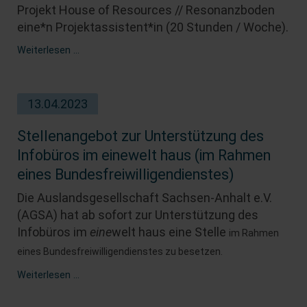
Projekt House of Resources // Resonanzboden
eine*n Projektassistent*in (20 Stunden / Woche).
Projektassistenz
Weiterlesen …
in
der
Vereinsberatung
13.04.2023
des
Projekts
Resonanzboden
Stellenangebot zur Unterstützung des
gesucht
Infobüros im einewelt haus (im Rahmen
eines Bundesfreiwilligendienstes)
Die Auslandsgesellschaft Sachsen‐Anhalt e.V.
(AGSA) hat ab sofort zur Unterstützung des
Infobüros im
eine
welt haus eine Stelle
im Rahmen
eines Bundesfreiwilligendienstes
zu besetzen.
Stellenangebot
Weiterlesen …
zur
Unterstützung