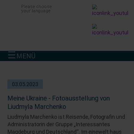
Navigation
Please choose
überspringen
your language
☰
MENÜ
finden
03.05.2023
Meine Ukraine - Fotoausstellung von
Liudmyla Marchenko
Liudmyla Marchenko ist Reisende, Fotografin und
Administratorin der Gruppe „Interessantes
Magdeburg und Deutschland“. Im
eine
welt haus