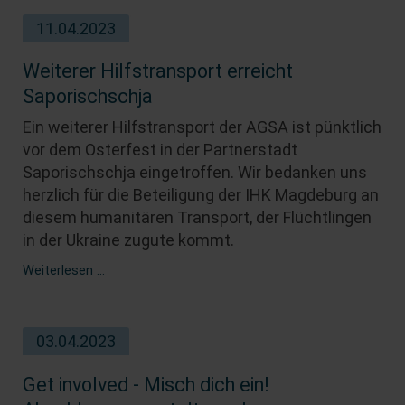
des
11.04.2023
Infobüros
im
einewelt
Weiterer Hilfstransport erreicht
haus
Saporischschja
(im
Rahmen
Ein weiterer Hilfstransport der AGSA ist pünktlich
eines
vor dem Osterfest in der Partnerstadt
Bundesfreiwilligendienstes)
Saporischschja eingetroffen. Wir bedanken uns
herzlich für die Beteiligung der IHK Magdeburg an
diesem humanitären Transport, der Flüchtlingen
in der Ukraine zugute kommt.
Weiterer
Weiterlesen …
Hilfstransport
erreicht
Saporischschja
03.04.2023
Get involved - Misch dich ein!