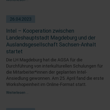
sammeln
und
"Müll
26.04.2023
reden"
mit
der
Intel – Kooperation zwischen
WSD-
Landeshauptstadt Magdeburg und der
Fachstelle
Auslandsgesellschaft Sachsen-Anhalt
startet
Die LH Magdeburg hat die AGSA für die
Durchführung von interkulturellen Schulungen für
die Mitarbeiter*innen der geplanten Intel-
Ansiedlung gewonnen. Am 25. April fand die erste
Workshopeinheit im Online-Format statt.
Intel
Weiterlesen …
–
Kooperation
zwischen