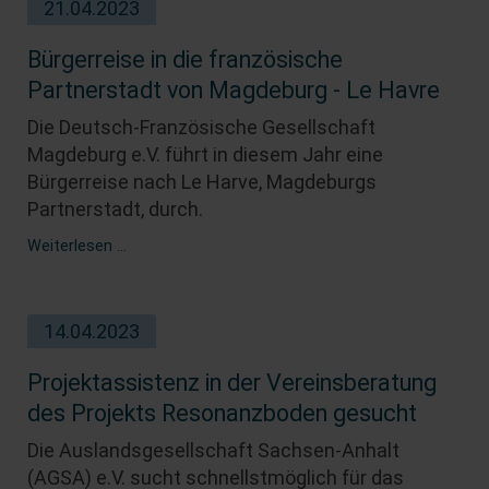
21.04.2023
Landeshauptstadt
Magdeburg
und
Bürgerreise in die französische
der
Partnerstadt von Magdeburg - Le Havre
Auslandsgesellschaft
Sachsen-
Die Deutsch-Französische Gesellschaft
Anhalt
Magdeburg e.V. führt in diesem Jahr eine
startet
Bürgerreise nach Le Harve, Magdeburgs
Partnerstadt, durch.
Bürgerreise
Weiterlesen …
in
die
französische
14.04.2023
Partnerstadt
von
Magdeburg
Projektassistenz in der Vereinsberatung
-
des Projekts Resonanzboden gesucht
Le
Havre
Die Auslandsgesellschaft Sachsen-Anhalt
(AGSA) e.V. sucht schnellstmöglich für das