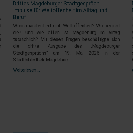
Drittes Magdeburger Stadtgespräch:
Impulse für Weltoffenheit im Alltag und
-
Beruf
s
d
Worin manifestiert sich Weltoffenheit? Wo beginnt
,
sie? Und wie offen ist Magdeburg im Alltag
s
tatsächlich? Mit diesen Fragen beschäftigte sich
r
die dritte Ausgabe des „Magdeburger
Stadtgesprächs“ am 19. Mai 2026 in der
Stadtbibliothek Magdeburg.
Drittes
Weiterlesen …
Magdeburger
Stadtgespräch:
Impulse
für
Weltoffenheit
im
Alltag
und
Beruf