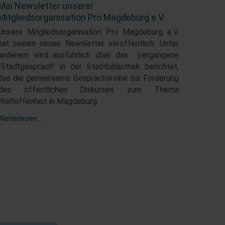
Mai Newsletter unserer
Mitgliedsorganisation Pro Magdeburg e.V.
Unsere Mitgliedsorganisation Pro Magdeburg e.V.
hat seinen neuen Newsletter veröffentlich. Unter
anderem wird ausführlich über das vergangene
"Stadtgespräch" in der Stadtbibliothek berichtet,
das die gemeinsame Gesprächsreihe zur Förderung
des öffentlichen Diskurses zum Thema
Weltoffenheit in Magdeburg.
Mai
Weiterlesen …
Newsletter
unserer
Mitgliedsorganisation
Pro
Magdeburg
e.V.