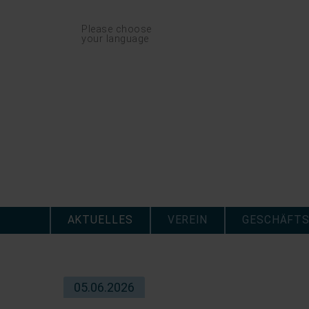
Navigation
Please choose
überspringen
your language
Navigation
überspringen
AKTUELLES
VEREIN
GESCHÄFTS
05.06.2026