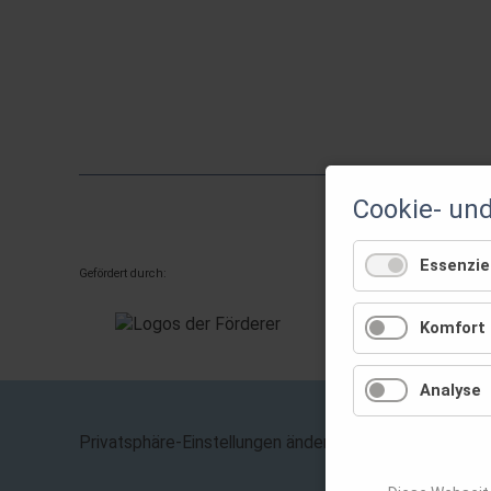
Netzwerke
und
interkulturelle
Kompetenzen
nachhaltig
stärken
Cookie- un
Essenziel
Gefördert durch:
Komfort
Analyse
Navigation
Privatsphäre-Einstellungen ändern
überspring