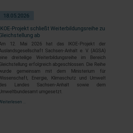
18.05.2026
IKOE-Projekt schließt Weiterbildungsreihe zu
Gleichstellung ab
Am 12. Mai 2026 hat das IKOE-Projekt der
Auslandsgesellschaft Sachsen-Anhalt e. V. (AGSA)
eine dreiteilige Weiterbildungsreihe im Bereich
Gleichstellung erfolgreich abgeschlossen. Die Reihe
wurde gemeinsam mit dem Ministerium für
Wissenschaft, Energie, Klimaschutz und Umwelt
des Landes Sachsen-Anhalt sowie dem
Umweltbundesamt umgesetzt.
IKOE-
Weiterlesen …
Projekt
schließt
Weiterbildungsreihe
zu
Gleichstellung