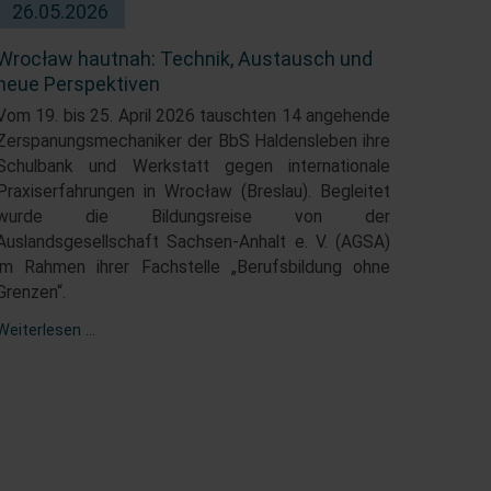
26.05.2026
Wrocław hautnah: Technik, Austausch und
neue Perspektiven
Vom 19. bis 25. April 2026 tauschten 14 angehende
Zerspanungsmechaniker der BbS Haldensleben ihre
Schulbank und Werkstatt gegen internationale
Praxiserfahrungen in Wrocław (Breslau). Begleitet
wurde die Bildungsreise von der
Auslandsgesellschaft Sachsen-Anhalt e. V. (AGSA)
im Rahmen ihrer Fachstelle „Berufsbildung ohne
Grenzen“.
Wrocław
Weiterlesen …
hautnah:
Technik,
Austausch
und
neue
Perspektiven