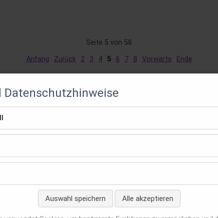
Seite 5 von 58
Anfang
Zurück
2
3
4
5
6
7
8
Vorwärts
Ende
d Datenschutzhinweise
l
Auswahl speichern
Alle akzeptieren
en