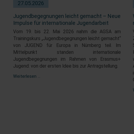
27.05.2026
Jugendbegegnungen leicht gemacht – Neue
Impulse für internationale Jugendarbeit
Vom 19. bis 22. Mai 2026 nahm die AGSA am
Trainingskurs „Jugendbegegnungen leicht gemacht“
von JUGEND für Europa in Nürnberg teil. Im
Mittelpunkt standen internationale
Jugendbegegnungen im Rahmen von Erasmus+
Jugend: von der ersten Idee bis zur Antragstellung.
Jugendbegegnungen
Weiterlesen …
leicht
gemacht
–
Neue
Impulse
für
internationale
Jugendarbeit