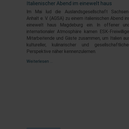
Italienischer Abend im einewelt haus
Im Mai lud die Auslandsgesellschaft Sachsen
Anhalt e. V. (AGSA) zu einem italienischen Abend in
einewelt haus Magdeburg ein. In offener un
internationaler Atmosphäre kamen ESK-Freiwillige
Mitarbeitende und Gäste zusammen, um Italien au
kultureller, kulinarischer und gesellschaftliche
Perspektive näher kennenzulernen.
Italienischer
Weiterlesen …
Abend
im
einewelt
haus